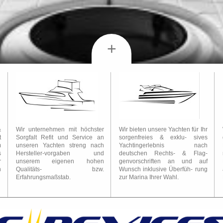
+
&
Wir unternehmen mit höchster
Wir bieten unsere Yachten für Ihr
t
Sorgfalt Refit und Service an
sorgenfreies & exklu- sives
m
unseren Yachten streng nach
Yachtingerlebnis nach
s
Hersteller-vorgaben und
deutschen Rechts- & Flag-
r
unserem eigenen hohen
genvorschriften an und auf
n
Qualitäts- bzw.
Wunsch inklusive Überfüh- rung
Erfahrungsmaßstab.
zur Marina Ihrer Wahl.